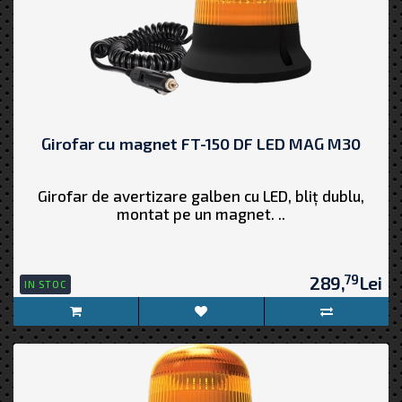
Girofar cu magnet FT-150 DF LED MAG M30
Girofar de avertizare galben cu LED, bliț dublu,
montat pe un magnet. ..
79
289,
Lei
IN STOC