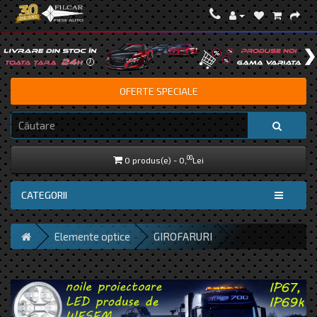
OFERTE SPECIALE
00
0 produs(e) - 0,
Lei
CATEGORII
Elemente optice
GIROFARURI