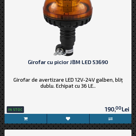
Girofar cu picior JBM LED 53690
Girofar de avertizare LED 12V-24V galben, bliț
dublu. Echipat cu 36 LE..
00
190,
Lei
IN STOC