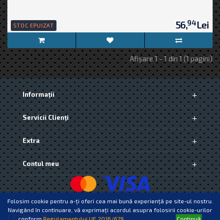
94
56,
Lei
STOC EPUIZAT
Afişare 1 - 1 din 1 (1 pagini)
Informaţii
Despre Noi
Servicii Clienţi
Livrarea produselor
Politica de Confidențialitate și Protecția Datelor [GDPR]
Contact
Termeni si conditii
Extra
Returnări
Politica cookie-uri
ANPC
Producători
Contul meu
Vouchere cadou
Oferte speciale
Contul meu
Istoric comenzi
Wish List
Folosim cookie pentru a-ți oferi cea mai bună experiență pe site-ul nostru.
Newsletter
Navigând în continuare, vă exprimați acordul asupra folosirii cookie-urilor
FILCAR © 2026
conform
Regulamentului UE 2016/679.
Continuă