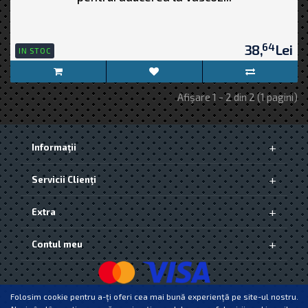
64
38,
Lei
IN STOC
Afişare 1 - 2 din 2 (1 pagini)
Informaţii
Despre Noi
Servicii Clienţi
Livrarea produselor
Politica de Confidențialitate și Protecția Datelor [GDPR]
Contact
Termeni si conditii
Extra
Returnări
Politica cookie-uri
ANPC
Producători
Contul meu
Vouchere cadou
Oferte speciale
Contul meu
Istoric comenzi
Wish List
Folosim cookie pentru a-ți oferi cea mai bună experiență pe site-ul nostru.