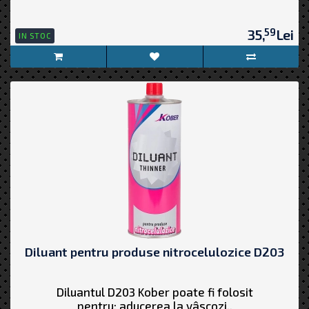
59
35,
Lei
IN STOC
Diluant pentru produse nitrocelulozice D203
Diluantul D203 Kober poate fi folosit
pentru: aducerea la vâscozi..