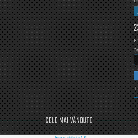
Di
2
Fă
Ca
CELE MAI VÂNDUTE