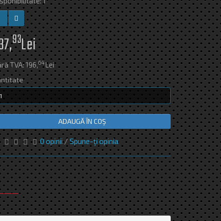
sponibilitate: 1
93
37,
Lei
64
ră TVA: 196,
Lei
ntitate
ADAUGĂ ÎN COŞ
0 opinii
/
Spune-ţi opinia