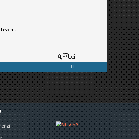
tea a..
07
4,
Lei
u
u
menzi
r