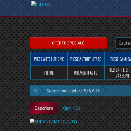
OFERTE SPECIALE
PIESE AUTOTURISME
PIESE AUTOUTILITARE
PIESE CAMIO
ULEIURI | LICHI
FILTRE
RULMENTI AUTO
VASELINE
Suport inel cuplare 5/6 AK6
Descriere
Opinii (0)