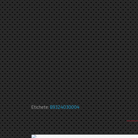
Etichete:
89324030004