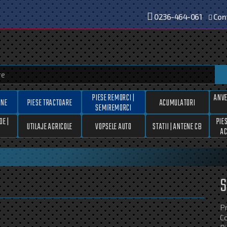
0236-464-061
Con
PIESE REMORCI |
ANVE
ANE
PIESE TRACTOARE
ACUMULATORI
SEMIREMORCI
DE |
PIE
UTILAJE AGRICOLE
VOPSELE AUTO
STATII | ANTENE CB
AC
S
P
C