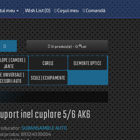
tul meu
Wish List (0)
Coşul meu
Comandă
00
0 produs(e) - 0,
Lei
LOPE | CAMERE |
CURELE
ELEMENTE OPTICE
JANTE
SE UNIVERSALE |
SCULE | ECHIPAMENTE
CESORII AUTO
uport inel cuplare 5/6 AK6
roducator:
SUBANSAMBLE AUTO
od produs: 89324030004