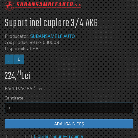
Suport inel cuplare 3/4 AK6
Producator:
SUBANSAMBLE AUTO
Cod produs: 89324030008
Disponibilitate: 8
71
224,
Lei
71
Fără TVA: 185,
Lei
Cantitate
ADAUGĂ ÎN COŞ
0 opinii
/
Spune-ţi opinia