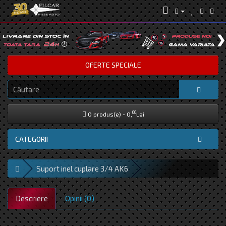
OFERTE SPECIALE
00
0 produs(e) - 0,
Lei
CATEGORII
Suport inel cuplare 3/4 AK6
Descriere
Opinii (0)