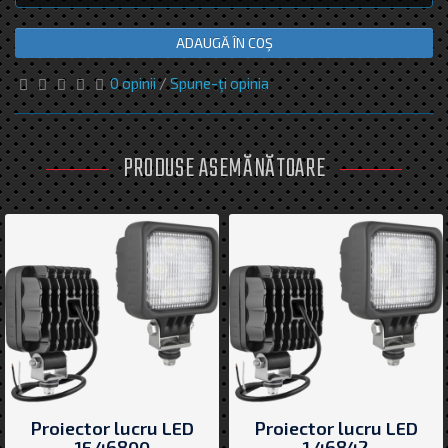
ADAUGĂ ÎN COŞ
0 opinii
/
Spune-ţi opinia
PRODUSE ASEMĂNĂTOARE
Proiector lucru LED
Proiector lucru LED
1F.46800
1.46842