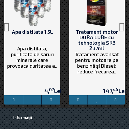
Apa distilata 1,5L
Tratament motor
DURA LUBE cu
tehnologia SR3
237ml
Apa distilata,
purificata de saruri
Tratament avansat
minerale care
pentru motoare pe
provoaca duritatea a..
benzină și Diesel:
reduce frecarea..
07
44
4,
Lei
147,
Lei
Informaţii
Despre Noi