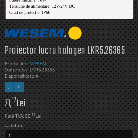
Putere maximă: 70W

Tensiune de alimentare: 12V-24V DC

Grad de protecție: IP66
Proiector lucru halogen LKR5.26365
Producator:
WESEM
Cod produs: LKR5.26365
Disponibilitate: 4
17
71,
Lei
82
Fără TVA: 58,
Lei
Cantitate