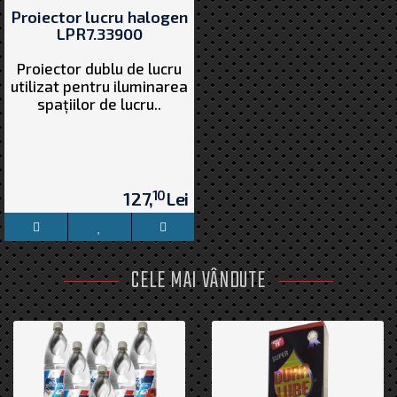
Proiector lucru halogen
LPR7.33900
Proiector dublu de lucru
utilizat pentru iluminarea
spațiilor de lucru..
10
127,
Lei
CELE MAI VÂNDUTE