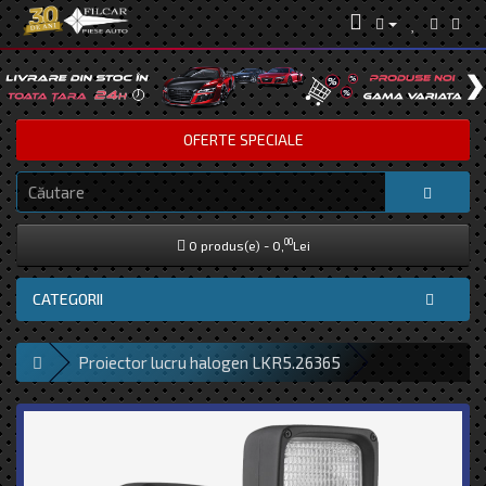
OFERTE SPECIALE
00
0 produs(e) - 0,
Lei
CATEGORII
Proiector lucru halogen LKR5.26365