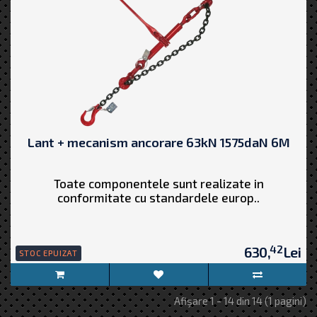
Lant + mecanism ancorare 63kN 1575daN 6M
Toate componentele sunt realizate in
conformitate cu standardele europ..
42
630,
Lei
STOC EPUIZAT
Afişare 1 - 14 din 14 (1 pagini)