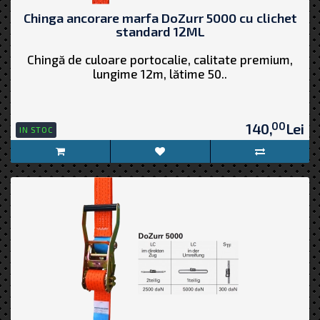
Chinga ancorare marfa DoZurr 5000 cu clichet
standard 12ML
Chingă de culoare portocalie, calitate premium,
lungime 12m, lătime 50..
00
140,
Lei
IN STOC