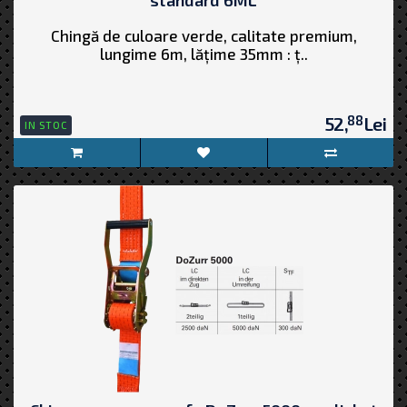
Chingă de culoare verde, calitate premium,
lungime 6m, lățime 35mm : ț..
88
52,
Lei
IN STOC