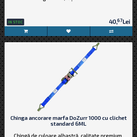
67
40,
Lei
IN STOC
Chinga ancorare marfa DoZurr 1000 cu clichet
standard 6ML
Chingă de culoare albastră, calitate premium,