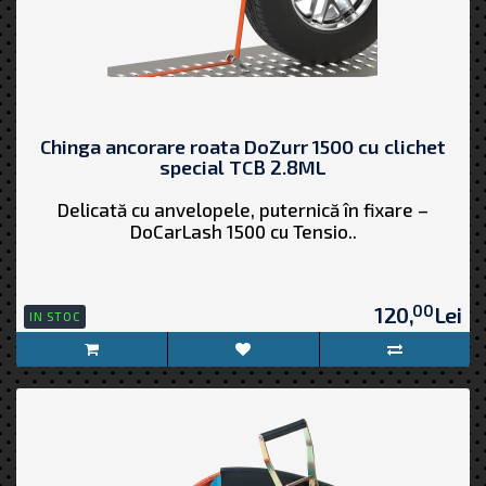
Chinga ancorare roata DoZurr 1500 cu clichet
special TCB 2.8ML
Delicată cu anvelopele, puternică în fixare –
DoCarLash 1500 cu Tensio..
00
120,
Lei
IN STOC