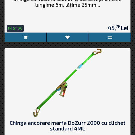
lungime 6m, lățime 25mm ..
76
45,
Lei
IN STOC
Chinga ancorare marfa DoZurr 2000 cu clichet
standard 4ML