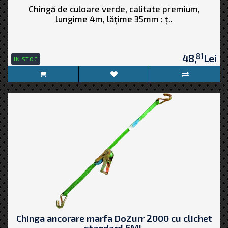
Chingă de culoare verde, calitate premium,
lungime 4m, lățime 35mm : ț..
81
48,
Lei
IN STOC
Chinga ancorare marfa DoZurr 2000 cu clichet
standard 6ML