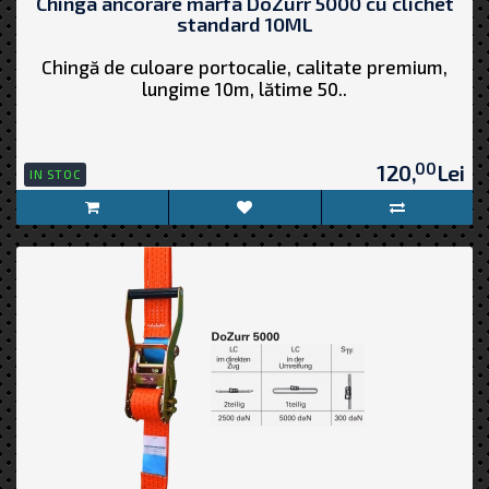
Chinga ancorare marfa DoZurr 5000 cu clichet
standard 10ML
Chingă de culoare portocalie, calitate premium,
lungime 10m, lătime 50..
00
120,
Lei
IN STOC