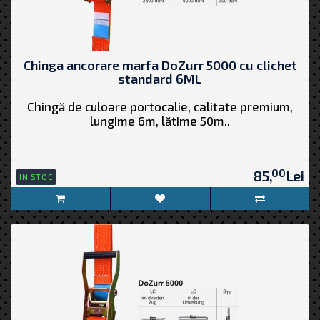
Chinga ancorare marfa DoZurr 5000 cu clichet
standard 6ML
Chingă de culoare portocalie, calitate premium,
lungime 6m, lătime 50m..
00
85,
Lei
IN STOC