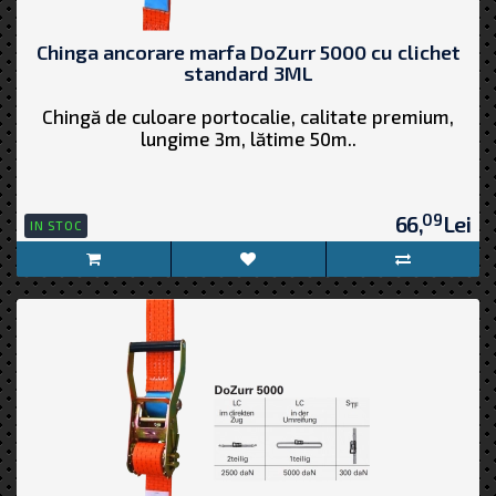
Chinga ancorare marfa DoZurr 5000 cu clichet
standard 3ML
Chingă de culoare portocalie, calitate premium,
lungime 3m, lătime 50m..
09
66,
Lei
IN STOC