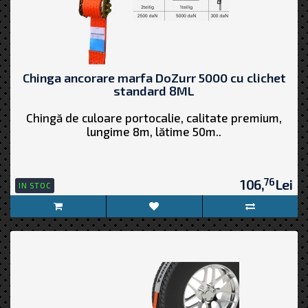
Chinga ancorare marfa DoZurr 5000 cu clichet
standard 8ML
Chingă de culoare portocalie, calitate premium,
lungime 8m, lătime 50m..
76
106,
Lei
IN STOC