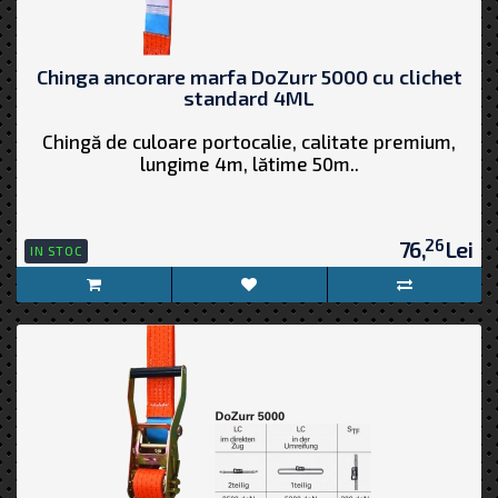
Chinga ancorare marfa DoZurr 5000 cu clichet
standard 4ML
Chingă de culoare portocalie, calitate premium,
lungime 4m, lătime 50m..
26
76,
Lei
IN STOC