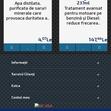
237ml
Apa distilata,
purificata de saruri
Tratament avansat
minerale care
pentru motoare pe
provoaca duritatea a..
benzină și Diesel:
reduce frecarea..
07
44
4,
Lei
147,
Lei
Informaţii
Despre Noi
Servicii Clienţi
Livrarea produselor
Politica de Confidențialitate și Protecția Datelor [GDPR]
Contact
Termeni si conditii
Extra
Returnări
Politica cookie-uri
ANPC
Producători
Contul meu
Vouchere cadou
Oferte speciale
Contul meu
Istoric comenzi