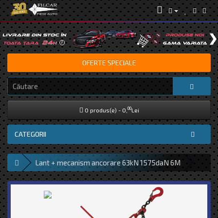
OFERTE SPECIALE
00
0 produs(e) - 0,
Lei
CATEGORII
Lant + mecanism ancorare 63kN 1575daN 6M