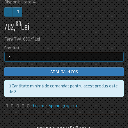
Disponibilitate: 4
60
762,
Lei
25
Fără TVA: 630,
Lei
Cantitate
ADAUGĂ ÎN COŞ
Cantitate minimă de comandat pentru acest produs este
de 2
0 opinii
/
Spune-ţi opinia