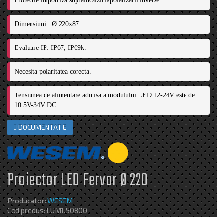
Protectie impotriva supraincalzirii/polarizarii inverse.
Dimensiuni: 
Ø 220x87.
Evaluare IP: IP67, IP69k.
Necesita polaritatea corecta.
Tensiunea de alimentare admisă a modulului LED 12-24V este de 
10.5V-34V DC.
DOCUMENTATIE
Proiector LED Fervor Ø 220
Producator:
WESEM
Cod produs: LUM1.50800