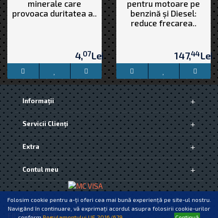
minerale care
pentru motoare pe
provoaca duritatea a..
benzină și Diesel:
reduce frecarea..
07
44
4,
Lei
147,
Lei
Informaţii
Despre Noi
Servicii Clienţi
Livrarea produselor
Politica de Confidențialitate și Protecția Datelor [GDPR]
Contact
Termeni si conditii
Extra
Returnări
Politica cookie-uri
ANPC
Producători
Contul meu
Vouchere cadou
Oferte speciale
Contul meu
Istoric comenzi
Folosim cookie pentru a-ți oferi cea mai bună experiență pe site-ul nostru.
Wish List
Navigând în continuare, vă exprimați acordul asupra folosirii cookie-urilor
Newsletter
FILCAR © 2026
conform
Regulamentului UE 2016/679.
Continuă