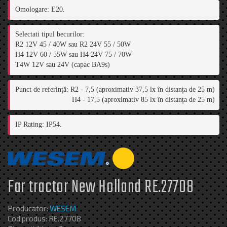
Omologare: E20.
Selectati tipul becurilor:

R2 12V 45 / 40W sau R2 24V 55 / 50W

H4 12V 60 / 55W sau H4 24V 75 / 70W

T4W 12V sau 24V (capac BA9s)
Punct de referință: R2 - 7,5 (aproximativ 37,5 lx în distanța de 25 m)

                            H4 - 17,5 (aproximativ 85 lx în distanța de 25 m)
IP Rating: IP54.
Far tractor New Holland RE.27708
Producator:
WESEM
Cod produs: RE.27708