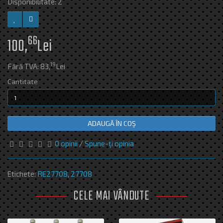
Disponibilitate: 2
66
100,
Lei
19
Fără TVA: 83,
Lei
Cantitate
ADAUGĂ ÎN COŞ
0 opinii
/
Spune-ţi opinia
Etichete:
RE27708
,
27708
CELE MAI VÂNDUTE