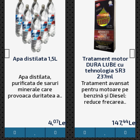
Apa distilata 1,5L
Tratament motor
DURA LUBE cu
tehnologia SR3
237ml
Apa distilata,
purificata de saruri
Tratament avansat
minerale care
pentru motoare pe
provoaca duritatea a..
benzină și Diesel:
reduce frecarea..
07
44
4,
Lei
147,
Lei