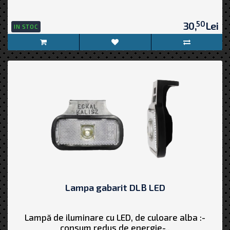
50
30,
Lei
IN STOC
Lampa gabarit DLB LED
Lampă de iluminare cu LED, de culoare alba :-
consum redus de energie-..