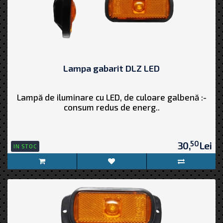
Lampa gabarit DLZ LED
Lampă de iluminare cu LED, de culoare galbenă :-
consum redus de energ..
50
30,
Lei
IN STOC