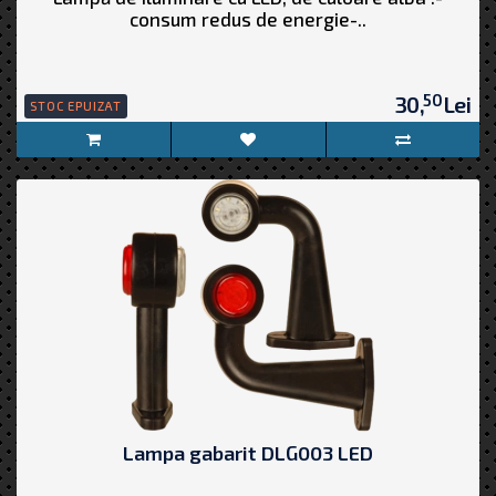
consum redus de energie-..
50
30,
Lei
STOC EPUIZAT
Lampa gabarit DLG003 LED