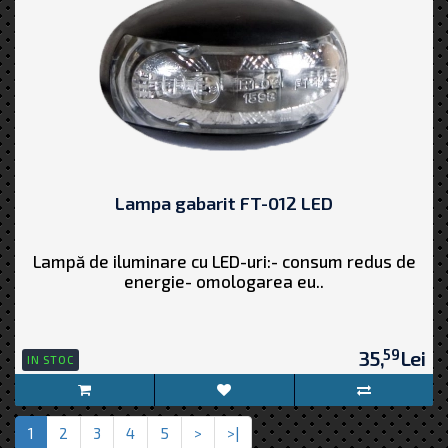
Lampa gabarit FT-012 LED
Lampă de iluminare cu LED-uri:- consum redus de
energie- omologarea eu..
59
35,
Lei
IN STOC
1
2
3
4
5
>
>|