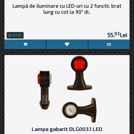
Lampă de iluminare cu LED-uri cu 2 functii, brat
lung cu cot la 90° di..
93
55,
Lei
IN STOC
Lampa gabarit DLG003.1 LED