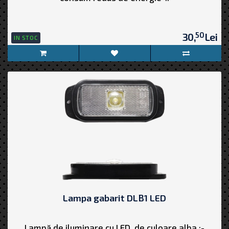
50
30,
Lei
IN STOC
Lampa gabarit DLB1 LED
Lampă de iluminare cu LED, de culoare alba :-