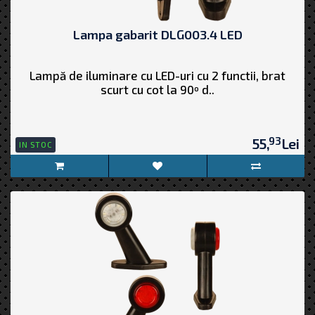
Lampa gabarit DLG003.4 LED
Lampă de iluminare cu LED-uri cu 2 functii, brat
scurt cu cot la 90º d..
93
55,
Lei
IN STOC