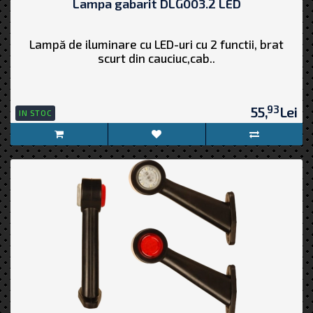
Lampa gabarit DLG003.2 LED
Lampă de iluminare cu LED-uri cu 2 functii, brat
scurt din cauciuc,cab..
93
55,
Lei
IN STOC