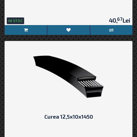
67
40,
Lei
IN STOC
Curea 12,5x10x1450
..