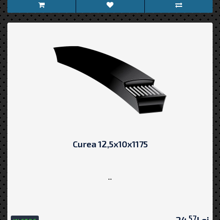
Curea 12,5x10x1175
..
57
34,
Lei