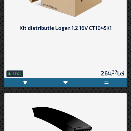
Kit distributie Logan 1.2 16V CT1045K1
..
37
264,
Lei
IN STOC