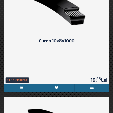
Curea 10x8x1000
..
83
19,
Lei
STOC EPUIZAT