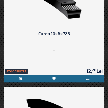
Curea 10x6x723
..
20
12,
Lei
STOC EPUIZAT