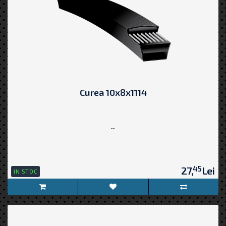
Curea 10x8x1114
..
45
27,
Lei
IN STOC