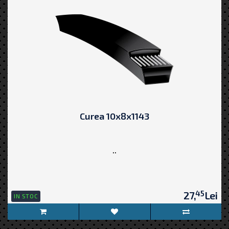
Curea 10x8x1143
..
45
27,
Lei
IN STOC