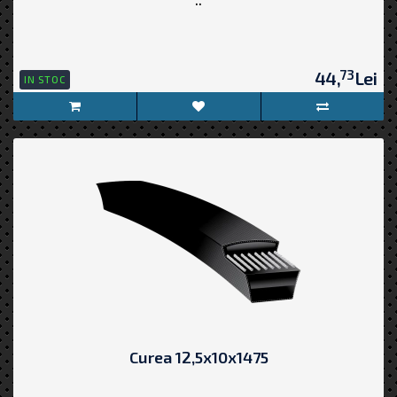
73
44,
Lei
IN STOC
Curea 12,5x10x1475