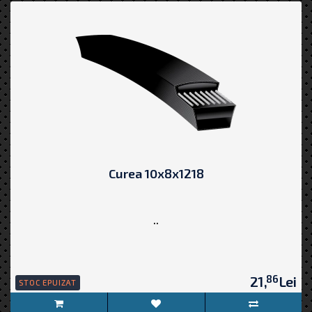
Curea 10x8x1218
..
86
21,
Lei
STOC EPUIZAT