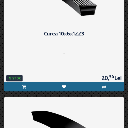
Curea 10x6x1223
..
34
20,
Lei
IN STOC