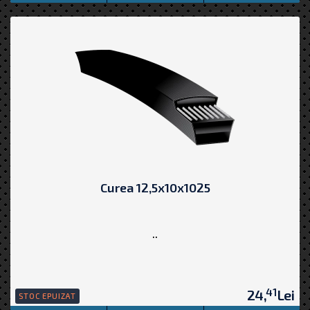
Curea 12,5x10x1025
..
41
24,
Lei
STOC EPUIZAT