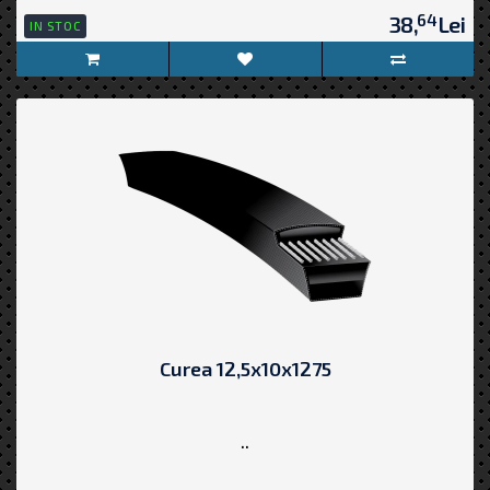
64
38,
Lei
IN STOC
Curea 12,5x10x1275
..