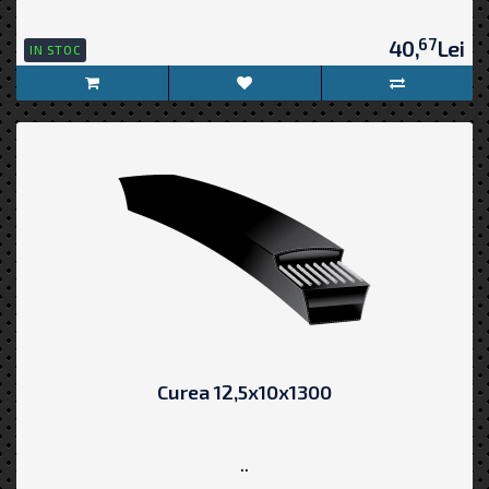
67
40,
Lei
IN STOC
Curea 12,5x10x1300
..